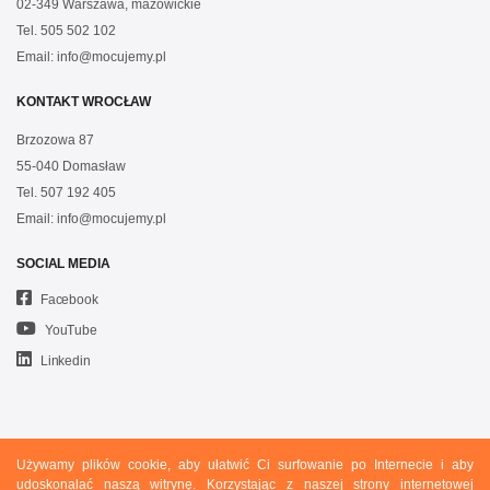
02-349 Warszawa, mazowickie
Tel.
505 502 102
Email:
info@mocujemy.pl
KONTAKT WROCŁAW
Brzozowa 87
55-040 Domasław
Tel.
507 192 405
Email:
info@mocujemy.pl
SOCIAL MEDIA
Facebook
YouTube
Linkedin
Używamy plików cookie, aby ułatwić Ci surfowanie po Internecie i aby
Copyright © 2020 Mocujemy.pl. All rights reserved.
udoskonalać naszą witrynę. Korzystając z naszej strony internetowej