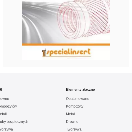
I
Elementy złączne
drewno
Opatentowane
kompozytów
Kompozyty
etali
Metal
ruby bezpiecznych
Drewno
Tworzywa
Tworzywa