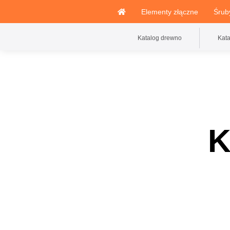
Elementy złączne
Śrub
Katalog drewno
Kat
K