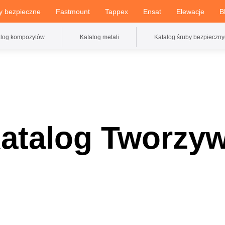
y bezpieczne
Fastmount
Tappex
Ensat
Elewacje
B
alog kompozytów
Katalog metali
Katalog śruby bezpieczny
atalog Tworzy