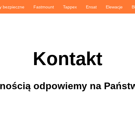
y bezpieczne
Fastmount
Tappex
Ensat
Elewacje
B
Kontakt
mnością odpowiemy na Państw