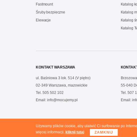
Fastmount
Katalog 
Śruby bezpieczne
Katalog m
Elewacje
Katalog ś
Katalog 
KONTAKT WARSZAWA
KONTAK
ul. Baśniowa 3 lok. 514 (V piętro)
Brzozowa
02-349 Warszawa, mazowickie
55-040 D
Tel.
505 502 102
Tel.
507 1
Email:
info@mocujemy.pl
Email:
in
Używamy plików cookie, aby ułatwić Ci surfowanie po Intern
Copyright © 2020 Mocujemy.pl. All rights reserved.
więcej informacji,
kliknij tutaj
ZAMKNIJ