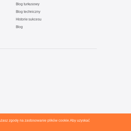
Blog turkusowy
Blog techniczny
Historie sukcesu
Blog
yrażasz zgodę na zastosowanie plików cookie.Aby uzyskać
olityka prywatności
Ogólne warunki sprzedaży
RODO