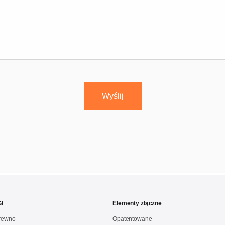
I
Elementy złączne
drewno
Opatentowane