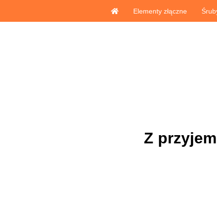
Elementy złączne
Śrub
Z przyje