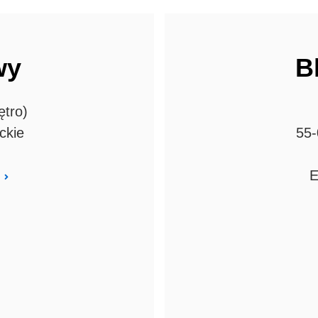
wy
B
ętro)
ckie
55-
E