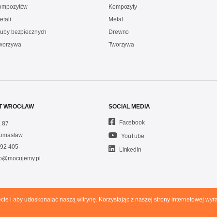
kompozytów
Kompozyty
etali
Metal
ruby bezpiecznych
Drewno
Tworzywa
Tworzywa
T WROCŁAW
SOCIAL MEDIA
Facebook
 87
omasław
YouTube
92 405
Linkedin
fo@mocujemy.pl
ecie i aby udoskonalać naszą witrynę. Korzystając z naszej strony internetowej w
P