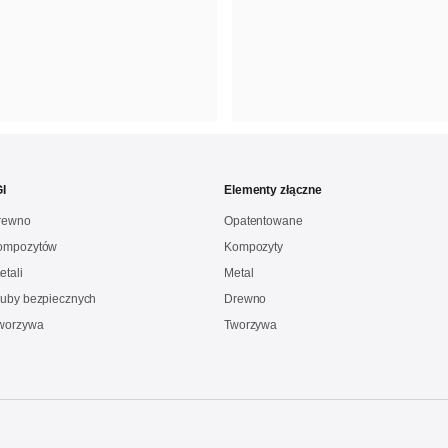
I
Elementy złączne
drewno
Opatentowane
kompozytów
Kompozyty
etali
Metal
ruby bezpiecznych
Drewno
Tworzywa
Tworzywa