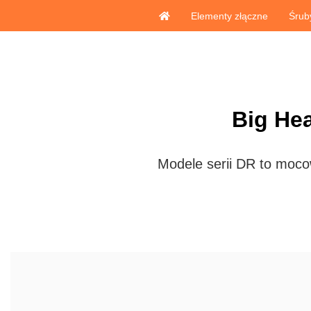
Elementy złączne
Śrub
Big He
Modele serii DR to moc