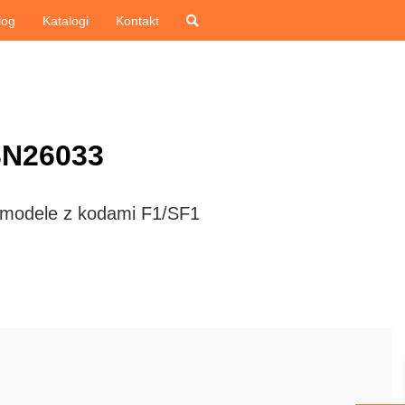
log
Katalogi
Kontakt
BN26033
 modele z kodami F1/SF1