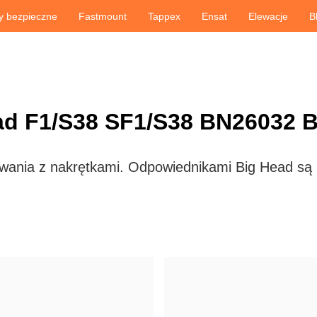
y bezpieczne
Fastmount
Tappex
Ensat
Elewacje
B
ad F1/S38 SF1/S38 BN26032 
owania z nakrętkami. Odpowiednikami Big Head są