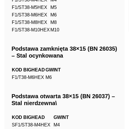
F1/ST38-M5HEX
M5
F1/ST38-M6HEX
M6
F1/ST38-M8HEX
M8
F1/ST38-M10HEX
M10
Podstawa zamknięta 38×15 (BN 26035)
– Stal ocynkowana
KOD BIGHEAD
GWINT
F1/T38-M6HEX
M6
Podstawa otwarta 38×15 (BN 26037) –
Stal nierdzewna\
KOD BIGHEAD
GWINT
SF1/ST38-M4HEX
M4