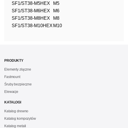
SF1/ST38-M5HEX
M5
SF1/ST38-M6HEX
M6
SF1/ST38-M8HEX
M8
SF1/ST38-M10HEX
M10
PRODUKTY
Elementy złączne
Fastmount
Śruby bezpieczne
Elewacje
KATALOGI
Katalog drewno
Katalog kompozytów
Katalog metali