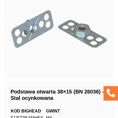
Podstawa otwarta 38×15 (BN 26036) –
Stal ocynkowana
KOD BIGHEAD
GWINT
F1/ST38-M4HEX
M4