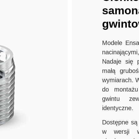
samona
gwinto
Modele Ensa
nacinającymi,
Nadaje się 
małą gruboś
wymiarach. W
do montażu 
gwintu ze
identyczne.
Dostępne są
w wersji w