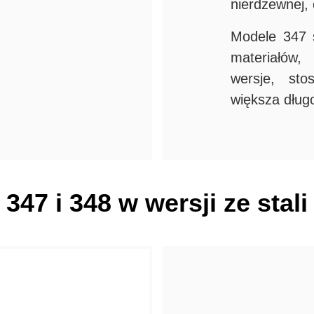
nierdzewnej, 
Modele 347 s
materiałów,
wersje, sto
większa dług
 347 i 348 w wersji ze stal