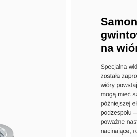
Samona
gwinto
na wiór
Specjalna w
została zapr
wióry powsta
mogą mieć szk
późniejszej 
podzespołu –
poważne nast
nacinające, 