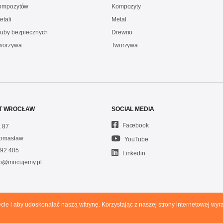
kompozytów
Kompozyty
etali
Metal
ruby bezpiecznych
Drewno
Tworzywa
Tworzywa
T WROCŁAW
SOCIAL MEDIA
Facebook
 87
omasław
YouTube
92 405
Linkedin
fo@mocujemy.pl
ecie i aby udoskonalać naszą witrynę. Korzystając z naszej strony internetowej w
P