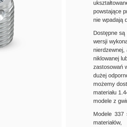
ukształtowane
powstające p
nie wpadają 
Dostępne są
wersji wykona
nierdzewnej, 
niklowanej l
zastosowań 
dużej odporno
możemy dost
materiału 1.4
modele z gw
Modele 337 s
materiałów,