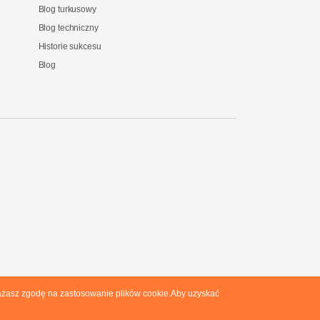
Blog turkusowy
Blog techniczny
Historie sukcesu
Blog
yrażasz zgodę na zastosowanie plików cookie.Aby uzyskać
olityka prywatności
Ogólne warunki sprzedaży
RODO