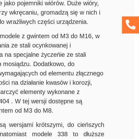
 jako pojemniki wiórów. Duże wióry,
rzy wkręcaniu, gromadzą się w nich i
do wrażliwych części urządzenia.
 modele z gwintem od M3 do M16, w
nia ze stali ocynkowanej i
a na specjalne życzeńie ze stali
ub mosiądzu. Dodatkowo, do
wymagających od elementu złącznego
ści na działanie kwasów i korozji,
arczyć elementy wykonane z
404 . W tej wersji
dostępne są
intem od M3 do M8.
ą wersjami krótszymi, do cieńszych
 natomiast modele 338 to dłuższe