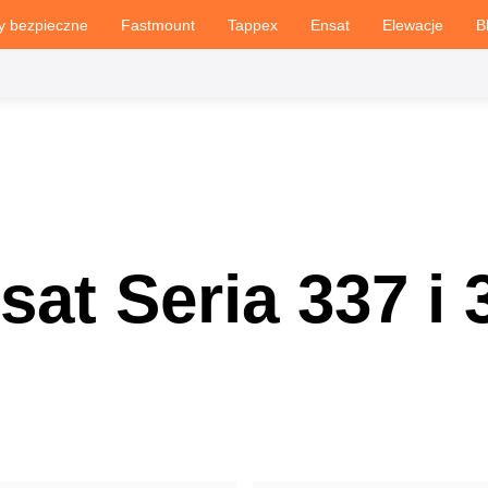
y bezpieczne
Fastmount
Tappex
Ensat
Elewacje
B
sat Seria 337 i 