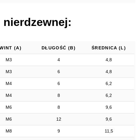
i nierdzewnej:
WINT (A)
DŁUGOŚĆ (B)
ŚREDNICA (L)
M3
4
4,8
M3
6
4,8
M4
6
6,2
M4
8
6,2
M6
8
9,6
M6
12
9,6
M8
9
11,5