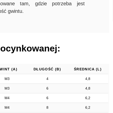
sowane tam, gdzie potrzeba jest
ość gwintu.
i ocynkowanej:
WINT (A)
DŁUGOŚĆ (B)
ŚREDNICA (L)
M3
4
4,8
M3
6
4,8
M4
6
6,2
M4
8
6,2