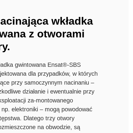
cinająca wkładka
wana z otworami
y.
kładka gwintowana Ensat®-SBS
ojektowana dla przypadków, w których
jące przy samoczynnym nacinaniu –
odliwe działanie i ewentualnie przy
eksploatacji za-montowanego
 np. elektroniki – mogą powodować
ępstwa. Dlatego trzy otwory
rozmieszczone na obwodzie, są