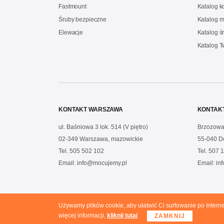
Fastmount
Katalog 
Śruby bezpieczne
Katalog m
Elewacje
Katalog ś
Katalog 
KONTAKT WARSZAWA
KONTAK
ul. Baśniowa 3 lok. 514 (V piętro)
Brzozowa
02-349 Warszawa, mazowickie
55-040 D
Tel.
505 502 102
Tel.
507 1
Email:
info@mocujemy.pl
Email:
in
Używamy plików cookie, aby ułatwić Ci surfowanie po Intern
Copyright © 2020 Mocujemy.pl. All rights reserved.
więcej informacji,
kliknij tutaj
ZAMKNIJ