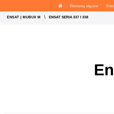
Elementy złączne
Śrub
ENSAT SERIA 337 I 338
ENSAT | MUBUX M
En