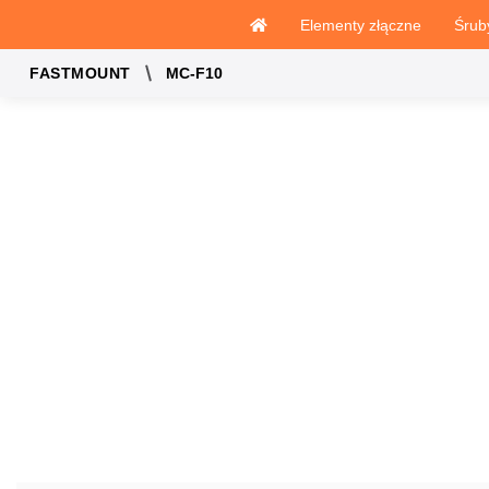
Elementy złączne
Śrub
MC-F10
FASTMOUNT