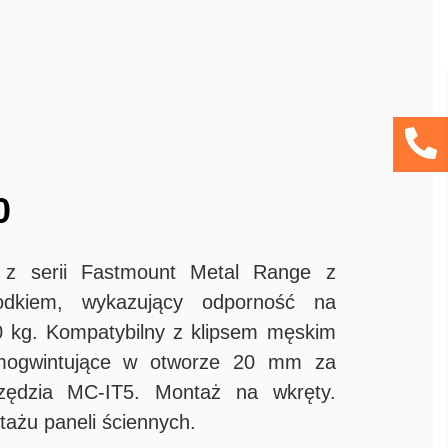
0
s z serii Fastmount Metal Range z
odkiem, wykazujący odporność na
 kg. Kompatybilny z klipsem męskim
ogwintujące w otworze 20 mm za
ędzia MC-IT5. Montaż na wkręty.
tażu paneli ściennych.