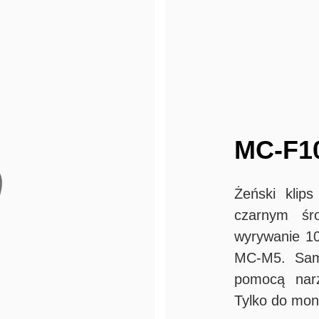
MC-F1
Żeński klip
czarnym śr
wyrywanie 10
MC-M5. Sam
pomocą narz
Tylko do mon