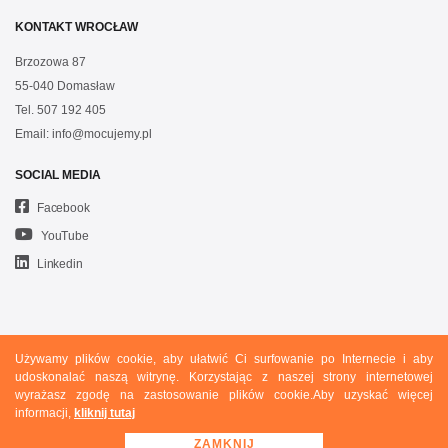
KONTAKT WROCŁAW
Brzozowa 87
55-040 Domasław
Tel.
507 192 405
Email:
info@mocujemy.pl
SOCIAL MEDIA
Facebook
YouTube
Linkedin
Używamy plików cookie, aby ułatwić Ci surfowanie po Internecie i aby
Copyright © 2020 Mocujemy.pl. All rights reserved.
udoskonalać naszą witrynę. Korzystając z naszej strony internetowej
wyrażasz zgodę na zastosowanie plików cookie.Aby uzyskać więcej
Polityka prywatności
informacji,
kliknij tutaj
Ogólne warunki sprzedaży
RODO
ZAMKNIJ