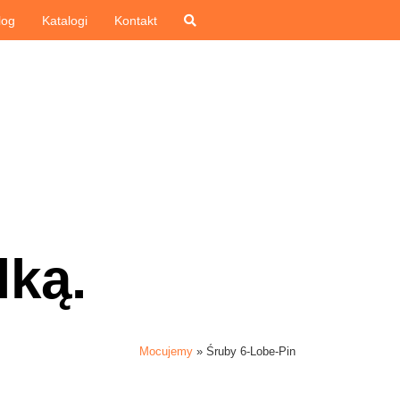
log
Katalogi
Kontakt
lką.
Mocujemy
»
Śruby 6-Lobe-Pin