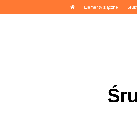
Elementy złączne
Śrub
Śru