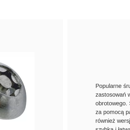
Popularne śr
zastosowań 
obrotowego. 
za pomocą pa
również wers
szybką i łatw