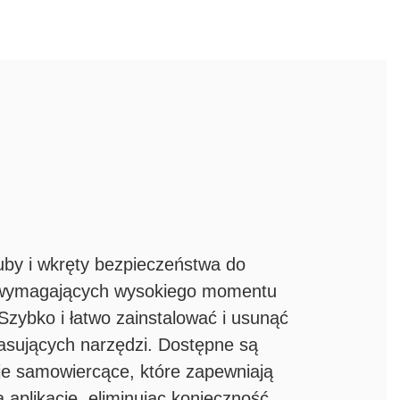
uby i wkręty bezpieczeństwa do
wymagających wysokiego momentu
Szybko i łatwo zainstalować i usunąć
sujących narzędzi. Dostępne są
je samowiercące, które zapewniają
ą aplikację, eliminując konieczność