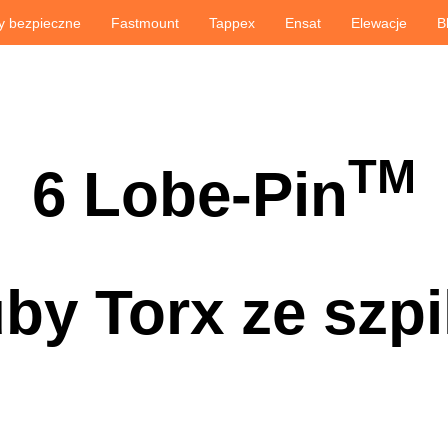
y bezpieczne
Fastmount
Tappex
Ensat
Elewacje
B
TM
6 Lobe-Pin
by Torx ze szpi