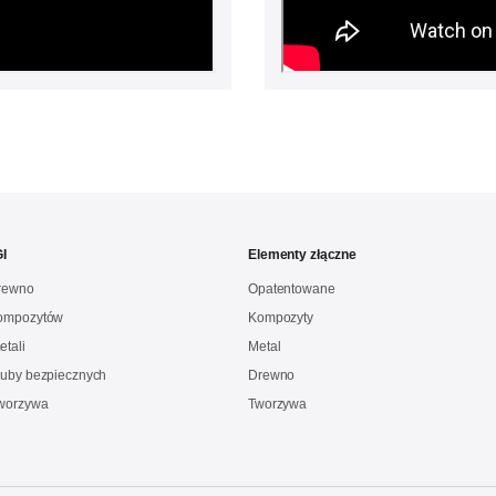
I
Elementy złączne
drewno
Opatentowane
kompozytów
Kompozyty
etali
Metal
ruby bezpiecznych
Drewno
Tworzywa
Tworzywa