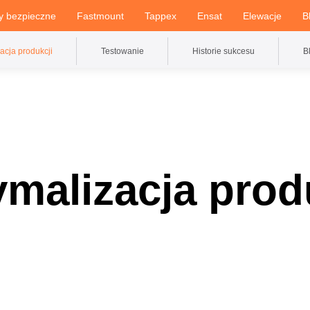
y bezpieczne
Fastmount
Tappex
Ensat
Elewacje
B
acja produkcji
Testowanie
Historie sukcesu
B
malizacja prod