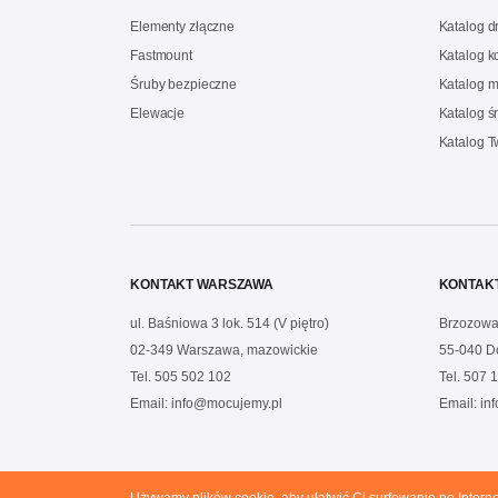
Elementy złączne
Katalog 
Fastmount
Katalog 
Śruby bezpieczne
Katalog m
Elewacje
Katalog ś
Katalog 
KONTAKT WARSZAWA
KONTAK
ul. Baśniowa 3 lok. 514 (V piętro)
Brzozowa
02-349 Warszawa, mazowickie
55-040 D
Tel.
505 502 102
Tel.
507 1
Email:
info@mocujemy.pl
Email:
in