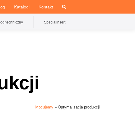
log
Katalogi
Kontakt
log techniczny
Specialinsert
ukcji
Mocujemy
»
Optymalizacja produkcji