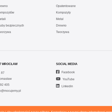
drewno
Opatentowane
kompozytów
Kompozyty
etali
Metal
ruby bezpiecznych
Drewno
Tworzywa
Tworzywa
T WROCŁAW
SOCIAL MEDIA
Facebook
 87
omasław
YouTube
92 405
Linkedin
fo@mocujemy.pl