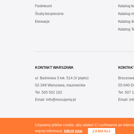
Fastmount
Katalog 
Śruby bezpieczne
Katalog m
Elewacje
Katalog ś
Katalog 
KONTAKT WARSZAWA
KONTAK
ul. Baśniowa 3 lok. 514 (V piętro)
Brzozowa
02-349 Warszawa, mazowickie
55-040 D
Tel.
505 502 102
Tel.
507 1
Email:
info@mocujemy.pl
Email:
in
Używamy plików cookie, aby ułatwić Ci surfowanie po Intern
Copyright © 2020 Mocujemy.pl. All rights reserved.
więcej informacji,
kliknij tutaj
ZAMKNIJ