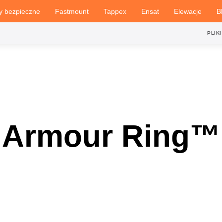
y bezpieczne
Fastmount
Tappex
Ensat
Elewacje
B
PLIKI
Armour Ring™