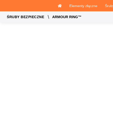
Elementy złączne
Śrub
ARMOUR RING™
ŚRUBY BEZPIECZNE