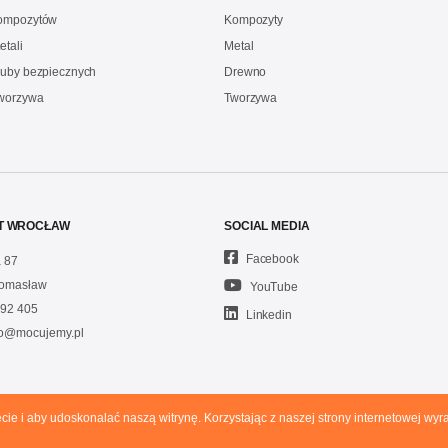
kompozytów
Kompozyty
etali
Metal
ruby bezpiecznych
Drewno
Tworzywa
Tworzywa
T WROCŁAW
SOCIAL MEDIA
Facebook
 87
omasław
YouTube
92 405
Linkedin
fo@mocujemy.pl
ecie i aby udoskonalać naszą witrynę. Korzystając z naszej strony internetowej w
P