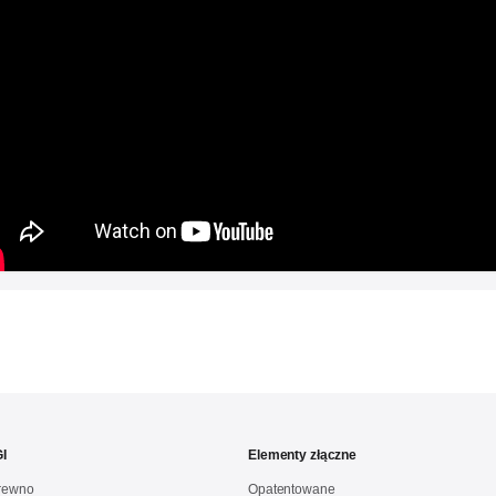
I
Elementy złączne
drewno
Opatentowane