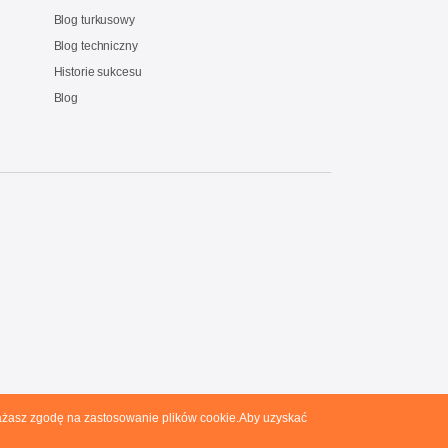
Blog turkusowy
Blog techniczny
Historie sukcesu
Blog
yrażasz zgodę na zastosowanie plików cookie.Aby uzyskać
olityka prywatności
Ogólne warunki sprzedaży
RODO