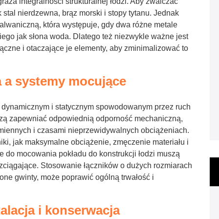
aża integralności strukturalnej łodzi. Aby zwalczać
ak stal nierdzewna, brąz morski i stopy tytanu. Jednak
galwaniczną, która występuje, gdy dwa różne metale
kiego jak słona woda. Dlatego też niezwykle ważne jest
ączne i otaczające je elementy, aby zminimalizować to
a
a systemy mocujące
 dynamicznym i statycznym spowodowanym przez ruch
 muszą zapewniać odpowiednią odporność mechaniczną,
zmiennych i czasami nieprzewidywalnych obciążeniach.
iki, jak maksymalne obciążenie, zmęczenie materiału i
ne do mocowania pokładu do konstrukcji łodzi muszą
ozciągające. Stosowanie łączników o dużych rozmiarach
one gwinty, może poprawić ogólną trwałość i
alacja i konserwacja