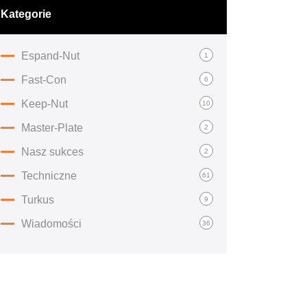
Kategorie
Espand-Nut
1
Fast-Con
6
Keep-Nut
10
Master-Plate
2
Nasz sukces
2
Techniczne
61
Turkus
9
Wiadomości
36