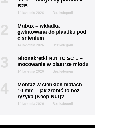
B2B
14 kwietnia 2026
Bez kategorii
2
Mubux – wkładka
gwintowana do plastiku pod
ciśnieniem
14 kwietnia 2026
Bez kategorii
3
Nitonakrętki Nut TC SC 1 –
mocowanie w plastrze miodu
14 kwietnia 2026
Bez kategorii
4
Montaż w cienkich blatach
10 mm – jak zrobić to bez
ryzyka (Keep-Nut)?
14 kwietnia 2026
Bez kategorii