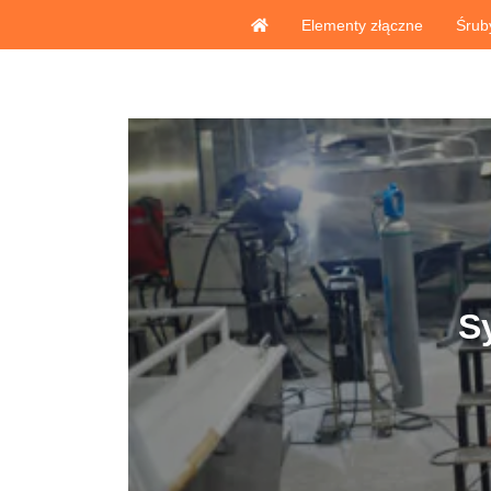
Elementy złączne
Śrub
S