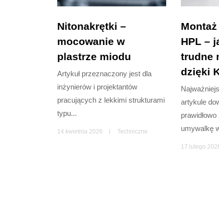
Nitonakrętki –
Montaż
mocowanie w
HPL – j
plastrze miodu
trudne
dzięki 
Artykuł przeznaczony jest dla
inżynierów i projektantów
Najważniej
pracujących z lekkimi strukturami
artykule dow
typu...
prawidłowo
umywalkę w
14 kwietnia 2026
Techniczne
17 lutego 202