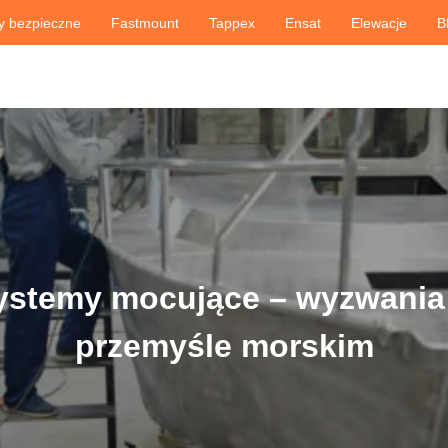
y bezpieczne
Fastmount
Tappex
Ensat
Elewacje
B
ystemy mocujące – wyzwania
przemyśle morskim