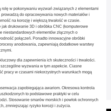
ą rolę w pokonywaniu wyzwań związanych z elementami
ia prowadzą do opracowywania nowych materiałów i
orność na korozję i większą trwałość w czasie.
e jak drukowanie 3D i obróbka CNC (komputerowe
ie niestandardowych elementów złącznych o
awodność połączeń. Ponadto innowacyjne obróbki
ub procesy anodowania, zapewniają dodatkowe warstwy
cznymi.
luczowy dla zapewnienia ich skuteczności i trwałości.
 szczególne wyzwania w tym aspekcie. Ciasne
ność pracy w czasami niekorzystnych warunkach mogą
onserwacja zapobiegająca awariom. Okresowa kontrola
uszkodzonych to podstawowe praktyki w celu
łodzi. Stosowanie smarów morskich i powłok ochronnych
 zmniejszając ryzyko korozji i zużycia.