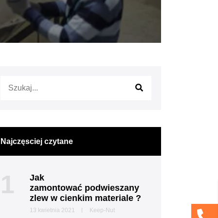
Najczęsciej czytane
1
Jak
zamontować podwieszany
zlew w cienkim materiale ?
13 kwietnia 2021
Keep-Nut