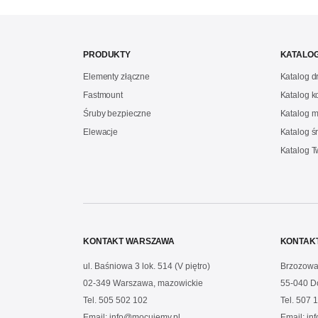
PRODUKTY
KATALOG
Elementy złączne
Katalog 
Fastmount
Katalog 
Śruby bezpieczne
Katalog m
Elewacje
Katalog ś
Katalog 
KONTAKT WARSZAWA
KONTAK
ul. Baśniowa 3 lok. 514 (V piętro)
Brzozowa
02-349 Warszawa, mazowickie
55-040 D
Tel.
505 502 102
Tel.
507 1
Email:
info@mocujemy.pl
Email:
in