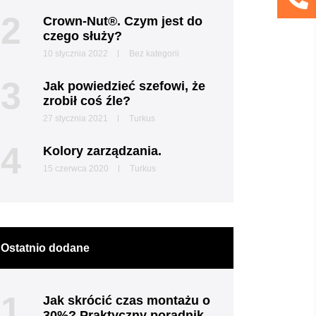
2
Crown-Nut®. Czym jest do
czego służy?
10 stycznia 2022
Bez kategorii
3
Jak powiedzieć szefowi, że
zrobił coś źle?
27 stycznia 2021
Turkus
4
Kolory zarządzania.
15 czerwca 2020
Turkus
Ostatnio dodane
1
Jak skrócić czas montażu o
30%? Praktyczny poradnik