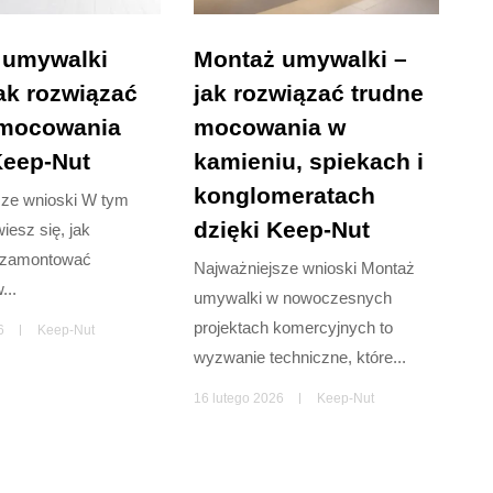
 umywalki
Montaż umywalki –
ak rozwiązać
jak rozwiązać trudne
 mocowania
mocowania w
Keep-Nut
kamieniu, spiekach i
konglomeratach
sze wnioski W tym
dzięki Keep-Nut
iesz się, jak
 zamontować
Najważniejsze wnioski Montaż
...
umywalki w nowoczesnych
projektach komercyjnych to
6
Keep-Nut
wyzwanie techniczne, które...
16 lutego 2026
Keep-Nut