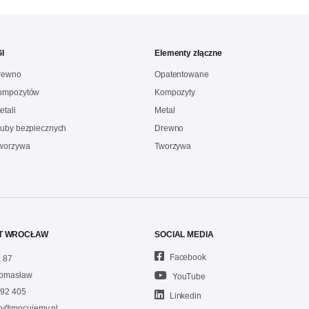
I
Elementy złączne
drewno
Opatentowane
kompozytów
Kompozyty
etali
Metal
ruby bezpiecznych
Drewno
Tworzywa
Tworzywa
T WROCŁAW
SOCIAL MEDIA
Facebook
 87
omasław
YouTube
92 405
Linkedin
fo@mocujemy.pl