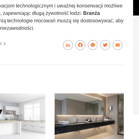
wacjom technologicznym i uważnej konserwacji możliwe
, zapewniając długą żywotność łodzi.
Branża
z nią technologie mocowań muszą się dostosowywać, aby
 niezawodności.
s
LinkedIn
Facebook
Messenger
Twitter
Email