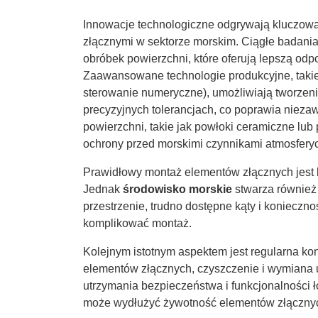
Innowacje technologiczne odgrywają kluczow
złącznymi w sektorze morskim. Ciągłe badan
obróbek powierzchni, które oferują lepszą odp
Zaawansowane technologie produkcyjne, taki
sterowanie numeryczne), umożliwiają tworzen
precyzyjnych tolerancjach, co poprawia niez
powierzchni, takie jak powłoki ceramiczne l
ochrony przed morskimi czynnikami atmosfery
Prawidłowy montaż elementów złącznych jest k
Jednak
środowisko morskie
stwarza również
przestrzenie, trudno dostępne kąty i koniecz
komplikować montaż.
Kolejnym istotnym aspektem jest regularna k
elementów złącznych, czyszczenie i wymiana 
utrzymania bezpieczeństwa i funkcjonalności 
może wydłużyć żywotność elementów złącznych,