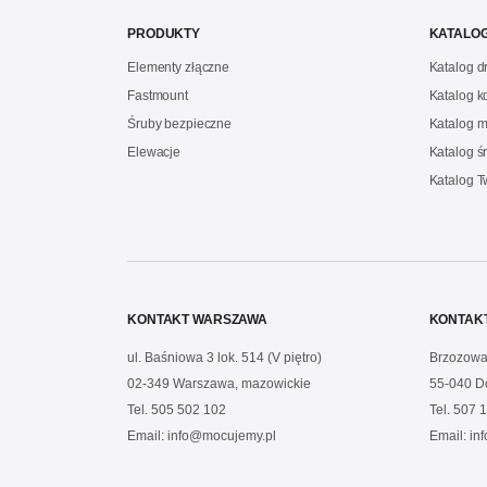
PRODUKTY
KATALOG
Elementy złączne
Katalog 
Fastmount
Katalog 
Śruby bezpieczne
Katalog m
Elewacje
Katalog ś
Katalog 
KONTAKT WARSZAWA
KONTAK
ul. Baśniowa 3 lok. 514 (V piętro)
Brzozowa
02-349 Warszawa, mazowickie
55-040 D
Tel.
505 502 102
Tel.
507 1
Email:
info@mocujemy.pl
Email:
in