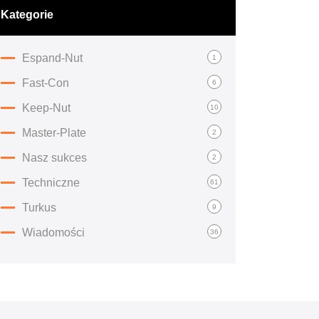
Kategorie
Espand-Nut
1
Fast-Con
6
Keep-Nut
10
Master-Plate
2
Nasz sukces
2
Techniczne
61
Turkus
9
Wiadomości
36