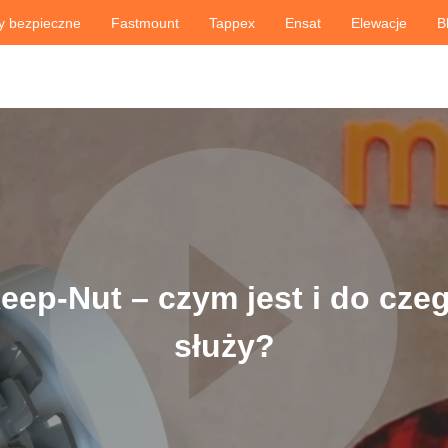
y bezpieczne
Fastmount
Tappex
Ensat
Elewacje
B
eep-Nut – czym jest i do cze
służy?