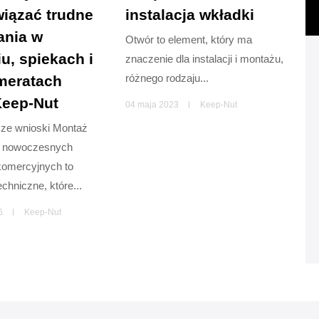
wiązać trudne
instalacja wkładki
nia w
Otwór to element, który ma
u, spiekach i
znaczenie dla instalacji i montażu,
różnego rodzaju...
meratach
Keep-Nut
04 maja 2023
Keep-Nut
sze wnioski Montaż
w nowoczesnych
komercyjnych to
chniczne, które...
6
Keep-Nut