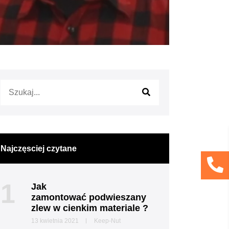
Najczęsciej czytane
1
Jak
zamontować podwieszany
zlew w cienkim materiale ?
13 kwietnia 2021
Keep-Nut