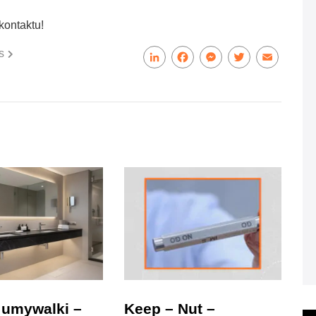
kontaktu!
s
LinkedIn
Facebook
Messenger
Twitter
Email
 umywalki –
Keep – Nut –