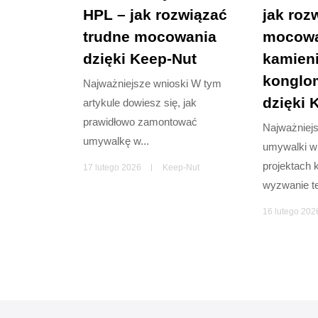
HPL – jak rozwiązać
jak roz
trudne mocowania
mocowa
dzięki Keep-Nut
kamieni
konglo
Najważniejsze wnioski W tym
dzięki 
artykule dowiesz się, jak
prawidłowo zamontować
Najważniej
umywalkę w...
umywalki 
projektach 
17 lutego 2026
Keep-Nut
wyzwanie te
16 lutego 202