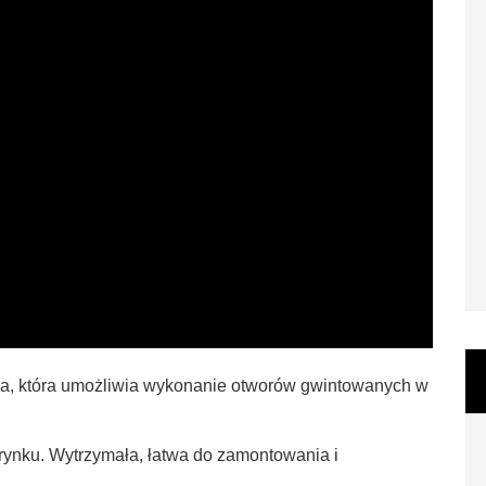
a, która umożliwia wykonanie otworów gwintowanych w
rynku. Wytrzymała, łatwa do zamontowania i