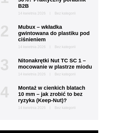
B2B
14 kwietnia 2026
Bez kategorii
2
Mubux – wkładka
gwintowana do plastiku pod
ciśnieniem
14 kwietnia 2026
Bez kategorii
3
Nitonakrętki Nut TC SC 1 –
mocowanie w plastrze miodu
14 kwietnia 2026
Bez kategorii
4
Montaż w cienkich blatach
10 mm – jak zrobić to bez
ryzyka (Keep-Nut)?
14 kwietnia 2026
Bez kategorii