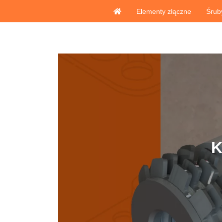
Elementy złączne
Śrub
K