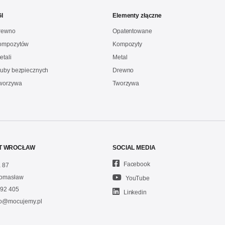
I
Elementy złączne
drewno
Opatentowane
kompozytów
Kompozyty
etali
Metal
ruby bezpiecznych
Drewno
Tworzywa
Tworzywa
T WROCŁAW
SOCIAL MEDIA
Facebook
 87
omasław
YouTube
92 405
Linkedin
fo@mocujemy.pl