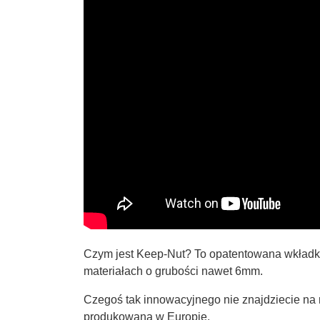
Czym jest Keep-Nut? To opatentowana wkładk
materiałach o grubości nawet 6mm.
Czegoś tak innowacyjnego nie znajdziecie na 
produkowana w Europie.