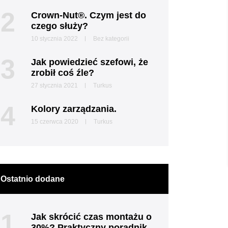
2
Crown-Nut®. Czym jest do
czego służy?
10 stycznia 2022
Bez kategorii
3
Jak powiedzieć szefowi, że
zrobił coś źle?
27 stycznia 2021
Turkus
4
Kolory zarządzania.
15 czerwca 2020
Turkus
Ostatnio dodane
1
Jak skrócić czas montażu o
30%? Praktyczny poradnik