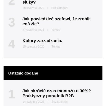
2
służy?
10 stycznia 2022
Bez kategorii
3
Jak powiedzieć szefowi, że zrobił
coś źle?
27 stycznia 2021
Turkus
4
Kolory zarządzania.
15 czerwca 2020
Turkus
Ostatnio dodane
1
Jak skrócić czas montażu o 30%?
Praktyczny poradnik B2B
14 kwietnia 2026
Bez kategorii