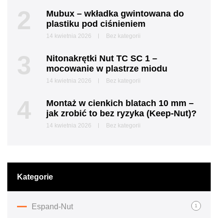
2
Mubux – wkładka gwintowana do
plastiku pod ciśnieniem
14 kwietnia 2026
Bez kategorii
3
Nitonakrętki Nut TC SC 1 –
mocowanie w plastrze miodu
14 kwietnia 2026
Bez kategorii
4
Montaż w cienkich blatach 10 mm –
jak zrobić to bez ryzyka (Keep-Nut)?
14 kwietnia 2026
Bez kategorii
Kategorie
Espand-Nut
1