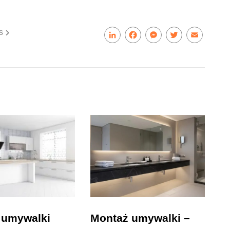
s
LinkedIn
Facebook
Messenger
Twitter
Email
 umywalki
Montaż umywalki –