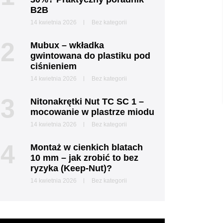
B2B
14 kwietnia 2026
Bez kategorii
2
Mubux – wkładka
gwintowana do plastiku pod
ciśnieniem
14 kwietnia 2026
Bez kategorii
3
Nitonakrętki Nut TC SC 1 –
mocowanie w plastrze miodu
14 kwietnia 2026
Bez kategorii
4
Montaż w cienkich blatach
10 mm – jak zrobić to bez
ryzyka (Keep-Nut)?
14 kwietnia 2026
Bez kategorii