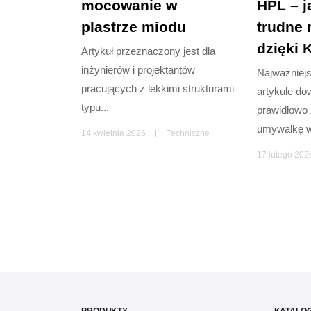
mocowanie w
HPL – j
plastrze miodu
trudne
dzięki 
Artykuł przeznaczony jest dla
inżynierów i projektantów
Najważniej
pracujących z lekkimi strukturami
artykule dow
typu...
prawidłowo
umywalkę w
14 kwietnia 2026
Techniczne
17 lutego 202