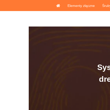
Elementy złączne
Śrub
Sy
dr