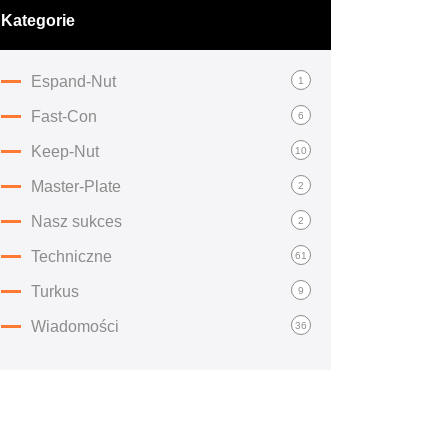
Kategorie
Espand-Nut
1
Fast-Con
6
Keep-Nut
10
Master-Plate
2
Nasz sukces
2
Techniczne
61
Turkus
9
Wiadomości
36