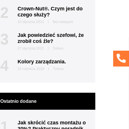
2
Crown-Nut®. Czym jest do
czego służy?
10 stycznia 2022
Bez kategorii
3
Jak powiedzieć szefowi, że
zrobił coś źle?
27 stycznia 2021
Turkus
4
Kolory zarządzania.
15 czerwca 2020
Turkus
Ostatnio dodane
1
Jak skrócić czas montażu o
30%? Praktyczny poradnik