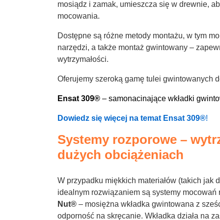
mosiądz i zamak, umieszcza się w drewnie, a
mocowania.
Dostępne są różne metody montażu, w tym mon
narzędzi, a także montaż gwintowany – zapew
wytrzymałości.
Oferujemy szeroką gamę tulei gwintowanych d
Ensat 309®
– samonacinające wkładki gwintow
Dowiedz się więcej na temat Ensat 309®
!
Systemy rozporowe – wytrz
dużych obciążeniach
W przypadku miękkich materiałów (takich jak 
idealnym rozwiązaniem są systemy mocowań 
Nut®
– mosiężna wkładka gwintowana z sześc
odporność na skręcanie. Wkładka działa na z