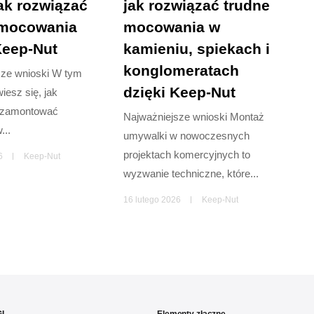
ak rozwiązać
jak rozwiązać trudne
 mocowania
mocowania w
Keep-Nut
kamieniu, spiekach i
konglomeratach
sze wnioski W tym
dzięki Keep-Nut
iesz się, jak
 zamontować
Najważniejsze wnioski Montaż
...
umywalki w nowoczesnych
projektach komercyjnych to
6
Keep-Nut
wyzwanie techniczne, które...
16 lutego 2026
Keep-Nut