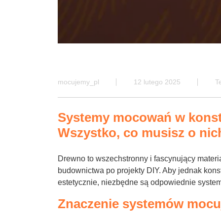
mocujemy_pl
12 lutego 2025
T
Systemy mocowań w konst
Wszystko, co musisz o nic
Drewno to wszechstronny i fascynujący materi
budownictwa po projekty DIY. Aby jednak konst
estetycznie, niezbędne są odpowiednie syst
Znaczenie systemów mocu