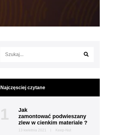
Najczęsciej czytane
1
Jak
zamontować podwieszany
zlew w cienkim materiale ?
13 kwietnia 2021
Keep-Nut