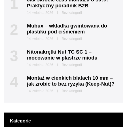
1
Praktyczny poradnik B2B
14 kwietnia 2026
Bez kategorii
2
Mubux – wkładka gwintowana do
plastiku pod ciśnieniem
14 kwietnia 2026
Bez kategorii
3
Nitonakrętki Nut TC SC 1 –
mocowanie w plastrze miodu
14 kwietnia 2026
Bez kategorii
4
Montaż w cienkich blatach 10 mm –
jak zrobić to bez ryzyka (Keep-Nut)?
14 kwietnia 2026
Bez kategorii
Kategorie