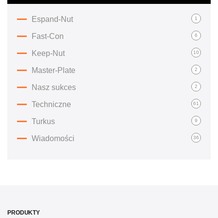
Espand-Nut
1
Fast-Con
6
Keep-Nut
10
Master-Plate
2
Nasz sukces
2
Techniczne
61
Turkus
9
Wiadomości
36
PRODUKTY