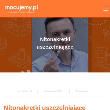
Nitonakrętki
uszczelniające
mocujemy_pl
05 kwietnia 2023
Techniczne
Nitonakrętki uszczelniające