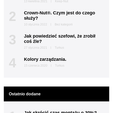
13 kwietnia 2021
Keep-Nut
2
Crown-Nut®. Czym jest do czego
służy?
10 stycznia 2022
Bez kategorii
3
Jak powiedzieć szefowi, że zrobił
coś źle?
27 stycznia 2021
Turkus
4
Kolory zarządzania.
15 czerwca 2020
Turkus
Ostatnio dodane
Jak skrócić czas montażu o 30%?